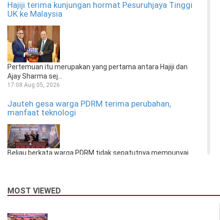
Hajiji terima kunjungan hormat Pesuruhjaya Tinggi
UK ke Malaysia
Pertemuan itu merupakan yang pertama antara Hajiji dan
Ajay Sharma sej...
17:08 Aug 05, 2026
Jauteh gesa warga PDRM terima perubahan,
manfaat teknologi
Beliau berkata warga PDRM tidak sepatutnya mempunyai
persepsi negatif...
17:08 Aug 05, 2026
Maritim Malaysia tahan bot nelayan, 10 kru tiada
MOST VIEWED
dokumen sah