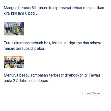
pada 27 Julai la...
Mangsa berusia 61 tahun itu dipercayai keluar menjala ikan
18:08 Aug 04, 2026
kira-kira jam 6 pagi...
Tiga ditahan, rampasan minyak masak bersubsidi
cecah RM160,000
Turut dirampas sebuah bot, lori Isuzu tiga tan dan minyak
Turut dirampas sebuah bot, lori Isuzu tiga tan dan minyak
masak bersubsidi pelba...
masak bersub...
18:08 Aug 04, 2026
Hilang ketika menjala ikan, lelaki 61 tahun
ditemukan meninggal dunia
Menurut beliau, rampasan terbesar direkodkan di Tawau
pada 27 Julai lalu selepas...
Mangsa berusia 61 tahun itu dipercayai keluar menjala ikan
kira-kira j...
16:08 Aug 03, 2026