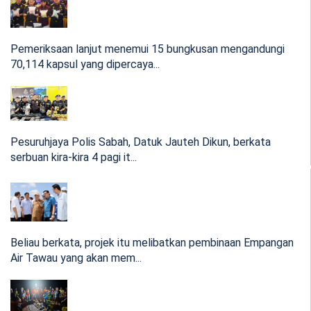
Bot nelayan tempatan itu ditahan dalam operasi
Pemeriksaan lanjut menemui 15 bungkusan mengandungi
penguatkuasaan kira-kir...
70,114 kapsul yang dipercaya...
17:08 Aug 05, 2026
Hajiji yakin Sabah mampu raih 40 emas di SUKMA
Selangor
Pesuruhjaya Polis Sabah, Datuk Jauteh Dikun, berkata
serbuan kira-kira 4 pagi it...
Menurutnya, kejayaan kontinjen Sabah meraih 29 pingat
emas, 36 perak d...
19:08 Aug 04, 2026
JKDM Sabah rampas barang seludup bernilai lebih
RM662,000
Beliau berkata, projek itu melibatkan pembinaan Empangan
Air Tawau yang akan mem...
Menurut beliau, rampasan terbesar direkodkan di Tawau