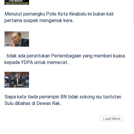
Menurut pemangku Polis Kota Kinabalu ini bukan kali
pertama suspek mengamuk kera...
Daripada sebuah negeri punya kes tertinggi dalam negara
berjaya mencat...
13:05 May 09, 2021
(VIDEO) Sarawak mengalu-alukan status WILAYAH
..tidak ada peruntukan Perlembagaan yang memberi kuasa
kembali semula
kepada YDPA untuk memecat...
Jelasnya, Sabah dan Sarawak tidak boleh dikategorikan
seperti negeri-n...
Siapa kata tiada pemimpin BN tidak sokong isu tuntutan
07:04 Apr 09, 2021
Sulu dibahas di Dewan Rak...
(VIDEO) Hormati kami untuk pertahankan Kerajaan
GRS demi mandat rakyat- Bung Moktar