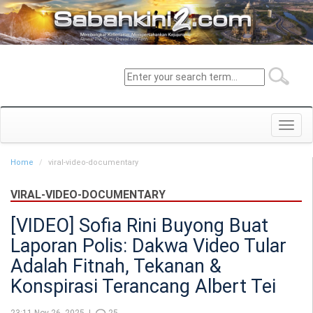
Toggl
navig
Home
viral-video-documentary
VIRAL-VIDEO-DOCUMENTARY
[VIDEO] Sofia Rini Buyong Buat
Laporan Polis: Dakwa Video Tular
Adalah Fitnah, Tekanan &
Konspirasi Terancang Albert Tei
23:11 Nov 26, 2025 |
25