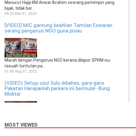
Menurut Hajiji KM Anwar Ibrahim seorang pemimpin yang
bijak, tidak ber...
09:03 Mar 01, 2023
[VIDEO] MIC gantung keahlian Tamilan Eswaran
serang pengerusi NGO guna pisau
Marah dengan Pengerusi NGO kerana dilapor SPRM isu
rasuah tuntutan pa...
01:08 Aug 07, 2022
(VIDEO) Setuju usul Sulu dibahas, gara-gara
Pakatan Harapanlah perkara ini bermula!- Bung
Moktar
MOST VIEWED
Siapa kata tiada pemimpin BN tidak sokong isu tuntutan
Sulu dibahas di...
00:07 Jul 22, 2022