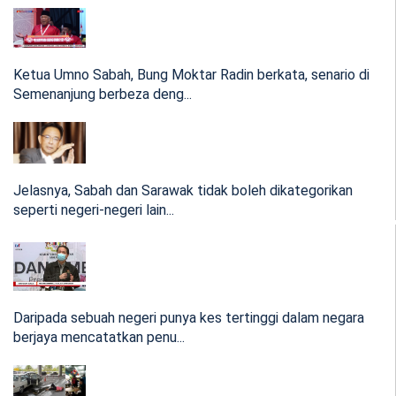
Tidak ada perdana menteri interim dalam
perlembagaan – Tun Abdul Hamid
Ketua Umno Sabah, Bung Moktar Radin berkata, senario di
Semenanjung berbeza deng...
..tidak ada peruntukan Perlembagaan yang memberi kuasa
kepada YDPA unt...
00:08 Aug 12, 2021
Jelasnya, Sabah dan Sarawak tidak boleh dikategorikan
[VIDEO] Pemandu teksi KKIA Taiko 'Kaki Gaduh'
seperti negeri-negeri lain...
terima rawatan darah tinggi di hospital
Menurut pemangku Polis Kota Kinabalu ini bukan kali
Daripada sebuah negeri punya kes tertinggi dalam negara
pertama suspek men...
berjaya mencatatkan penu...
11:07 Jul 21, 2021
(VIDEO) Tangani Covid-19, negeri lain perlu belajar
dari Sabah- KP Kesihatan