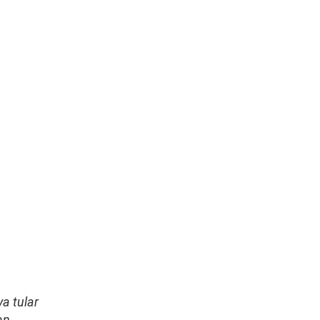
a tular
an