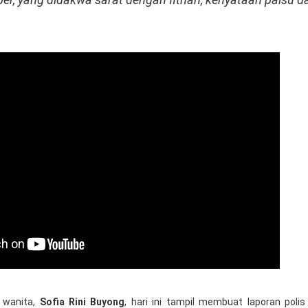
 wanita,
Sofia Rini Buyong
, hari ini tampil membuat laporan polis