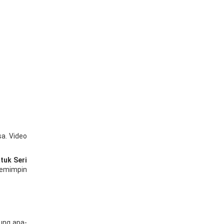
sa. Video
tuk Seri
pemimpin
ung apa-