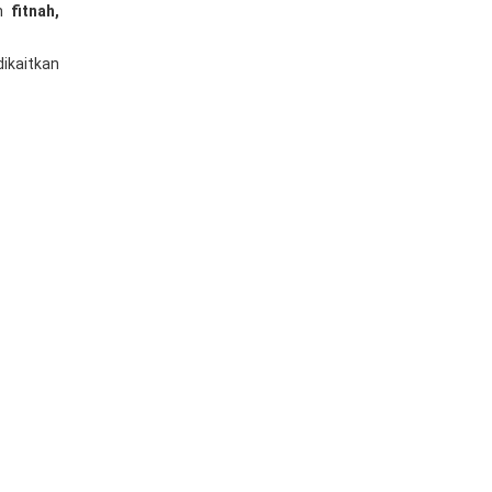
an
fitnah,
dikaitkan