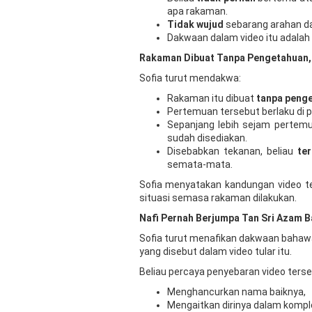
apa rakaman.
Tidak wujud
sebarang arahan da
Dakwaan dalam video itu adalah
Rakaman Dibuat Tanpa Pengetahuan,
Sofia turut mendakwa:
Rakaman itu dibuat
tanpa peng
Pertemuan tersebut berlaku di p
Sepanjang lebih sejam pertemua
sudah disediakan.
Disebabkan tekanan, beliau
te
semata-mata.
Sofia menyatakan kandungan video t
situasi semasa rakaman dilakukan.
Nafi Pernah Berjumpa Tan Sri Azam B
Sofia turut menafikan dakwaan bahaw
yang disebut dalam video tular itu.
Beliau percaya penyebaran video ters
Menghancurkan nama baiknya,
Mengaitkan dirinya dalam komplot