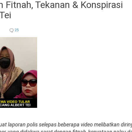
h Fitnah, Tekanan & Konspirasi
Tei
25
at laporan polis selepas beberapa video melibatkan diriny
ber, yang didakwa sarat dengan fitnah, kenyataan palsu d