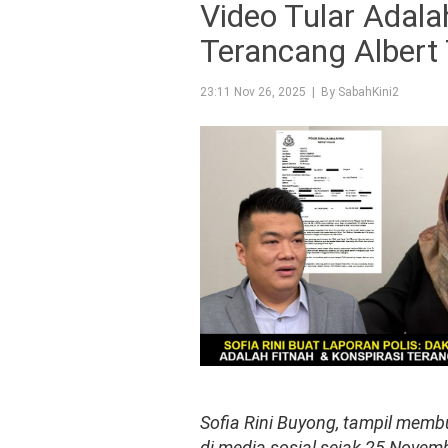
Video Tular Adala
Terancang Albert 
23:11 Nov 26, 2025 | By SabahKini2
Sofia Rini Buyong, tampil membu
di media sosial sejak 25 Novem