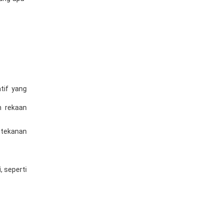
tif yang
h rekaan
 tekanan
i
, seperti