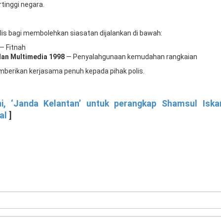
tinggi negara.
lis bagi membolehkan siasatan dijalankan di bawah:
— Fitnah
dan Multimedia 1998
— Penyalahgunaan kemudahan rangkaian
berikan kerjasama penuh kepada pihak polis.
ni, ‘Janda Kelantan’ untuk perangkap Shamsul Iska
al
]