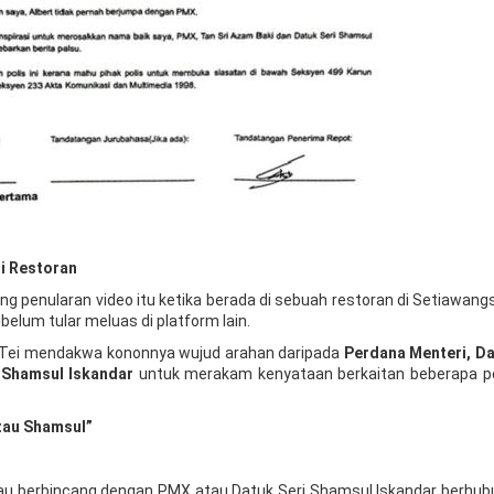
i Restoran
ng penularan video itu ketika berada di sebuah restoran di Setiawang
elum tular meluas di platform lain.
Tei mendakwa kononnya wujud arahan daripada
Perdana Menteri, Da
 Shamsul Iskandar
untuk merakam kenyataan berkaitan beberapa 
atau Shamsul”
u berbincang dengan PMX atau Datuk Seri Shamsul Iskandar berhub