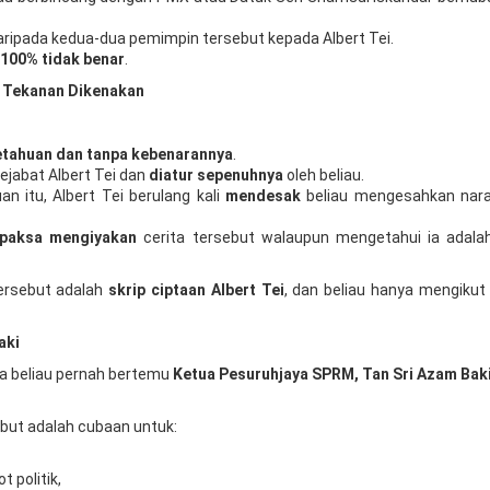
ripada kedua-dua pemimpin tersebut kepada Albert Tei.
100% tidak benar
.
 Tekanan Dikenakan
etahuan dan tanpa kebenarannya
.
ejabat Albert Tei dan
diatur sepenuhnya
oleh beliau.
n itu, Albert Tei berulang kali
mendesak
beliau mengesahkan nara
rpaksa mengiyakan
cerita tersebut walaupun mengetahui ia adala
ersebut adalah
skrip ciptaan Albert Tei
, dan beliau hanya mengikut
aki
a beliau pernah bertemu
Ketua Pesuruhjaya SPRM, Tan Sri Azam Bak
ebut adalah cubaan untuk:
 politik,