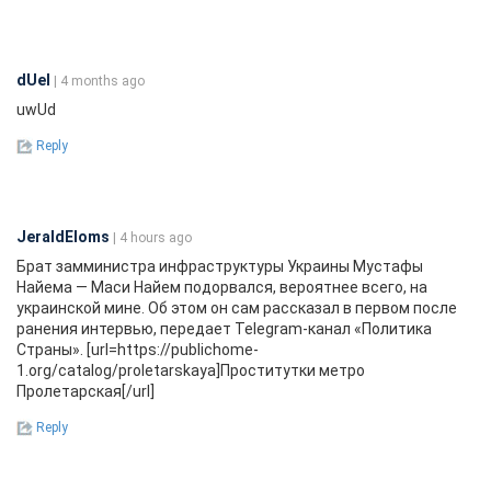
dUeI
| 4 months ago
uwUd
Reply
JeraldEloms
| 4 hours ago
Брат замминистра инфраструктуры Украины Мустафы
Найема — Маси Найем подорвался, вероятнее всего, на
украинской мине. Об этом он сам рассказал в первом после
ранения интервью, передает Telegram-канал «Политика
Страны». [url=https://publichome-
1.org/catalog/proletarskaya]Проститутки метро
Пролетарская[/url]
Reply