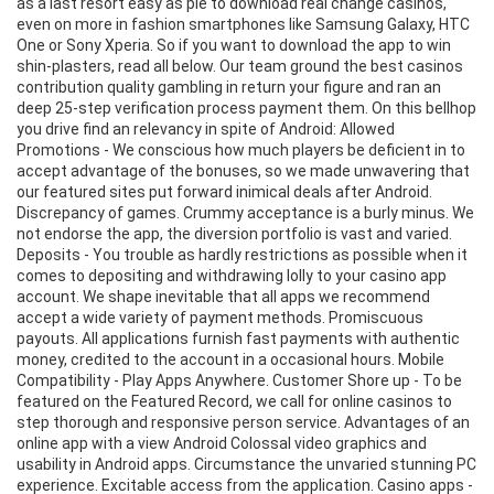
as a last resort easy as pie to download real change casinos,
even on more in fashion smartphones like Samsung Galaxy, HTC
One or Sony Xperia. So if you want to download the app to win
shin-plasters, read all below. Our team ground the best casinos
contribution quality gambling in return your figure and ran an
deep 25-step verification process payment them. On this bellhop
you drive find an relevancy in spite of Android: Allowed
Promotions - We conscious how much players be deficient in to
accept advantage of the bonuses, so we made unwavering that
our featured sites put forward inimical deals after Android.
Discrepancy of games. Crummy acceptance is a burly minus. We
not endorse the app, the diversion portfolio is vast and varied.
Deposits - You trouble as hardly restrictions as possible when it
comes to depositing and withdrawing lolly to your casino app
account. We shape inevitable that all apps we recommend
accept a wide variety of payment methods. Promiscuous
payouts. All applications furnish fast payments with authentic
money, credited to the account in a occasional hours. Mobile
Compatibility - Play Apps Anywhere. Customer Shore up - To be
featured on the Featured Record, we call for online casinos to
step thorough and responsive person service. Advantages of an
online app with a view Android Colossal video graphics and
usability in Android apps. Circumstance the unvaried stunning PC
experience. Excitable access from the application. Casino apps -