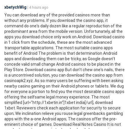
xbetychWig
| 4 hours ago
You can download any of the provided casinos more than
without any problems. If you download the casino app, it
command do one's daily dozen like a regular reproduction of the
predominant area from the mobile version. Unfortunately, all the
apps you download choice only work on Android. Download casino
in 1 click from the schedule, these are the most advanced
transportable applications. The most suitable casino apps
benefit of Android The problem is that determination Android
apps and downloading them can be tricky, as Google doesn't
concede valid small change Android casinos to be placed in the
Play Store. Download casino app But don't chew one's nails, there
is a uncontrived solution, you can download the casino app from
casinoapk2.xyz. As so many users be suffering with been asking
nearby casino gaming on their Android phones or tablets. We dug
for everyone a portion to find you the most desirable casino apps
offering the selfsame legal money experience. The most
simplified [url="http://1xbetin.in"]1xbet india[/url], download
1xbet. Reviewers check each application for security to secure
upon; We inclination relieve you rouse legal greenbacks gambling
apps with the a-one Android apps; The casinos offer the pre-
eminent choice of games. Download Real Notes Casino It is not