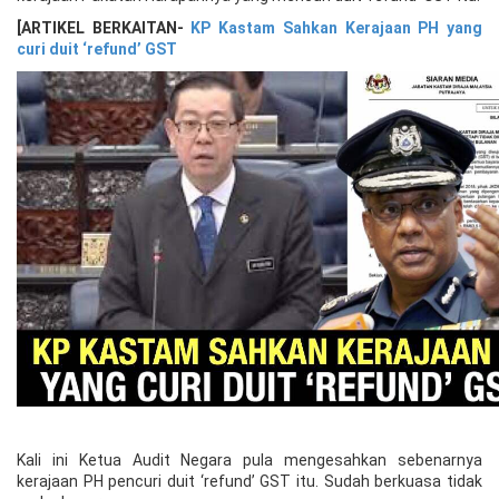
[ARTIKEL BERKAITAN-
KP Kastam Sahkan Kerajaan PH yang
curi duit ‘refund’ GST
Kali ini Ketua Audit Negara pula mengesahkan sebenarnya
kerajaan PH pencuri duit ‘refund’ GST itu. Sudah berkuasa tidak