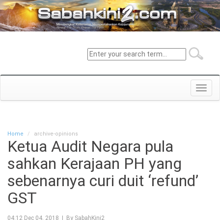
Toggl
navig
Home
archive-opinions
Ketua Audit Negara pula
sahkan Kerajaan PH yang
sebenarnya curi duit ‘refund’
GST
04:12 Dec 04, 2018 | By SabahKini2