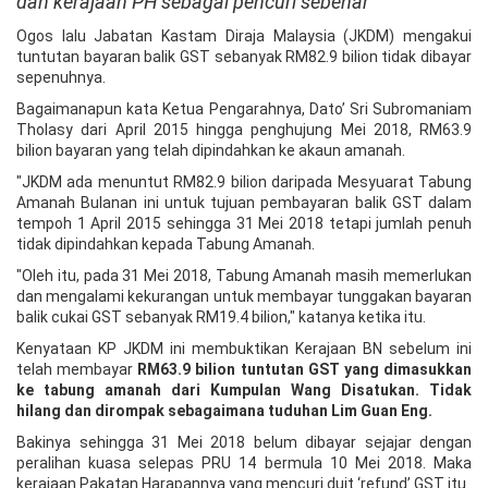
dan kerajaan PH sebagai pencuri sebenar
Ogos lalu Jabatan Kastam Diraja Malaysia (JKDM) mengakui
tuntutan bayaran balik GST sebanyak RM82.9 bilion tidak dibayar
sepenuhnya.
Bagaimanapun kata Ketua Pengarahnya, Dato’ Sri Subromaniam
Tholasy dari April 2015 hingga penghujung Mei 2018, RM63.9
bilion bayaran yang telah dipindahkan ke akaun amanah.
"JKDM ada menuntut RM82.9 bilion daripada Mesyuarat Tabung
Amanah Bulanan ini untuk tujuan pembayaran balik GST dalam
tempoh 1 April 2015 sehingga 31 Mei 2018 tetapi jumlah penuh
tidak dipindahkan kepada Tabung Amanah.
"Oleh itu, pada 31 Mei 2018, Tabung Amanah masih memerlukan
dan mengalami kekurangan untuk membayar tunggakan bayaran
balik cukai GST sebanyak RM19.4 bilion," katanya ketika itu.
Kenyataan KP JKDM ini membuktikan Kerajaan BN sebelum ini
telah membayar
RM63.9 bilion tuntutan GST yang dimasukkan
ke tabung amanah dari Kumpulan Wang Disatukan. Tidak
hilang dan dirompak sebagaimana tuduhan Lim Guan Eng.
Bakinya sehingga 31 Mei 2018 belum dibayar sejajar dengan
peralihan kuasa selepas PRU 14 bermula 10 Mei 2018. Maka
kerajaan Pakatan Harapannya yang mencuri duit ‘refund’ GST itu.