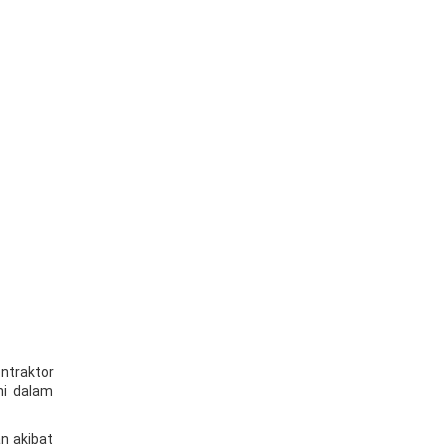
ntraktor
ni dalam
an akibat