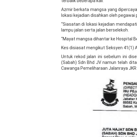
terbalik beberapa kali.
Azmir berkata mangsa yang dipercaya
lokasi kejadian disahkan oleh pegawai 
“Siasatan di lokasi kejadian mendapa
lampu jalan serta jalan berselekoh.
“Mayat mangsa dihantar ke Hospital Bea
Kes disiasat mengikut Seksyen 41(1) 
Untuk rekod jalan ini sebelum ini di
(Sabah) Sdn Bhd JV namun telah ditam
Cawanga Pemeliharaan Jalanraya JKR