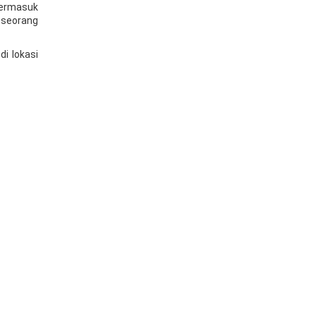
termasuk
 seorang
i lokasi