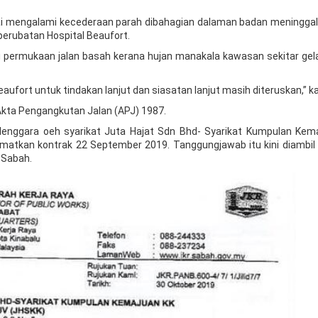
i mengalami kecederaan parah dibahagian dalaman badan meninggal 
perubatan Hospital Beaufort.
ti permukaan jalan basah kerana hujan manakala kawasan sekitar gel
ufort untuk tindakan lanjut dan siasatan lanjut masih diteruskan,” k
Akta Pengangkutan Jalan (APJ) 1987.
selenggara oeh syarikat Juta Hajat Sdn Bhd- Syarikat Kumpulan Kem
atkan kontrak 22 September 2019. Tanggungjawab itu kini diambil a
 Sabah.