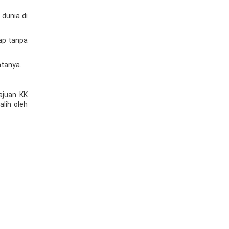
dunia di
ap tanpa
atanya.
ajuan KK
lih oleh