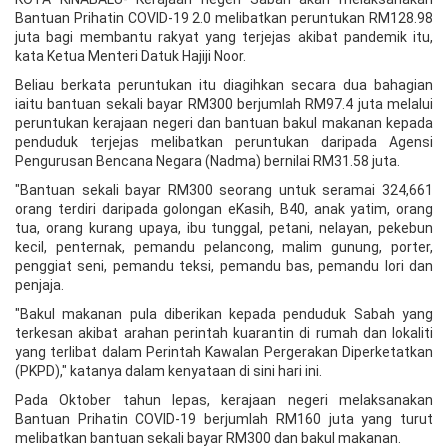
Bantuan Prihatin COVID-19 2.0 melibatkan peruntukan RM128.98
juta bagi membantu rakyat yang terjejas akibat pandemik itu,
kata Ketua Menteri Datuk Hajiji Noor.
Beliau berkata peruntukan itu diagihkan secara dua bahagian
iaitu bantuan sekali bayar RM300 berjumlah RM97.4 juta melalui
peruntukan kerajaan negeri dan bantuan bakul makanan kepada
penduduk terjejas melibatkan peruntukan daripada Agensi
Pengurusan Bencana Negara (Nadma) bernilai RM31.58 juta.
"Bantuan sekali bayar RM300 seorang untuk seramai 324,661
orang terdiri daripada golongan eKasih, B40, anak yatim, orang
tua, orang kurang upaya, ibu tunggal, petani, nelayan, pekebun
kecil, penternak, pemandu pelancong, malim gunung, porter,
penggiat seni, pemandu teksi, pemandu bas, pemandu lori dan
penjaja.
"Bakul makanan pula diberikan kepada penduduk Sabah yang
terkesan akibat arahan perintah kuarantin di rumah dan lokaliti
yang terlibat dalam Perintah Kawalan Pergerakan Diperketatkan
(PKPD)," katanya dalam kenyataan di sini hari ini.
Pada Oktober tahun lepas, kerajaan negeri melaksanakan
Bantuan Prihatin COVID-19 berjumlah RM160 juta yang turut
melibatkan bantuan sekali bayar RM300 dan bakul makanan.