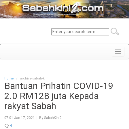
Toggl
navig
Home
archive-sabah-kini
Bantuan Prihatin COVID-19
2.0 RM128 juta Kepada
rakyat Sabah
07:01 Jan 17, 2021 | By SabahKini2
4