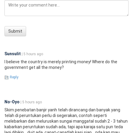
Submit
Sunsulit
| 5 hours ago
I believe the country is merely printing money! Where do the
government get all the money?
Reply
No-Oyo
| 5 hours ago
Skim penebatan banjir yanh telah dirancang dan banyak yang
telah di peruntukan perlu di segerakan, contoh seperti
melebarkan dan meluruskan sungai manggatal sudah 2 - 3 tahun
kabarkan peruntukan sudah ada, tapi apa karaja satu pun teda
lagi dibikin... duit ada, capat-capatlah kasi siap... nda kan mau