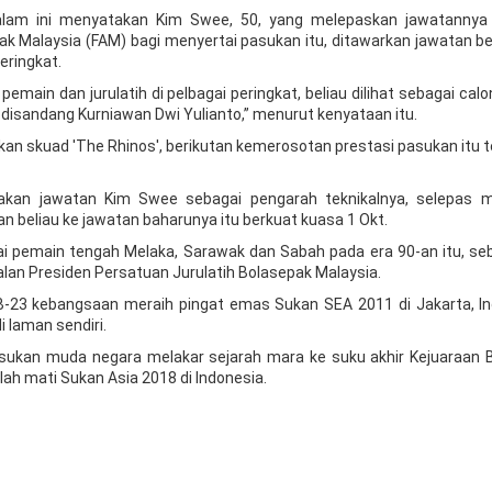
lam ini menyatakan Kim Swee, 50, yang melepaskan jawatannya
ak Malaysia (FAM) bagi menyertai pasukan itu, ditawarkan jawatan b
eringkat.
ain dan jurulatih di pelbagai peringkat, beliau dilihat sebagai calo
 disandang Kurniawan Dwi Yulianto,” menurut kenyataan itu.
kan skuad 'The Rhinos', berikutan kemerosotan prestasi pasukan itu 
an jawatan Kim Swee sebagai pengarah teknikalnya, selepas m
 beliau ke jawatan baharunya itu berkuat kuasa 1 Okt.
i pemain tengah Melaka, Sarawak dan Sabah pada era 90-an itu, seb
an Presiden Persatuan Jurulatih Bolasepak Malaysia.
-23 kebangsaan meraih pingat emas Sukan SEA 2011 di Jakarta, In
i laman sendiri.
pasukan muda negara melakar sejarah mara ke suku akhir Kejuaraan 
alah mati Sukan Asia 2018 di Indonesia.