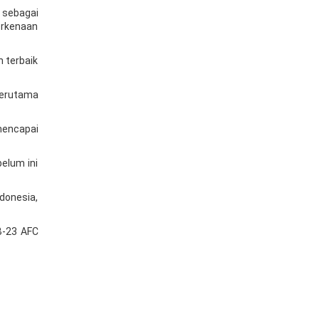
 sebagai
erkenaan
n terbaik
terutama
encapai
elum ini
donesia,
B-23 AFC