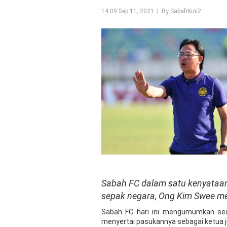
14:09 Sep 11, 2021 | By SabahKini2
Sabah FC dalam satu kenyataan
sepak negara, Ong Kim Swee men
Sabah FC hari ini mengumumkan sec
menyertai pasukannya sebagai ketua ju