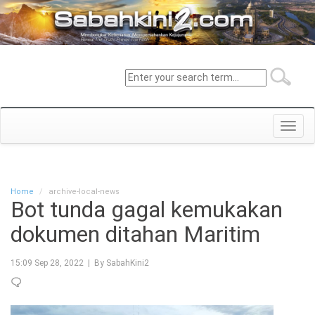
Toggl
navig
Home
archive-local-news
Bot tunda gagal kemukakan
dokumen ditahan Maritim
15:09 Sep 28, 2022 | By SabahKini2