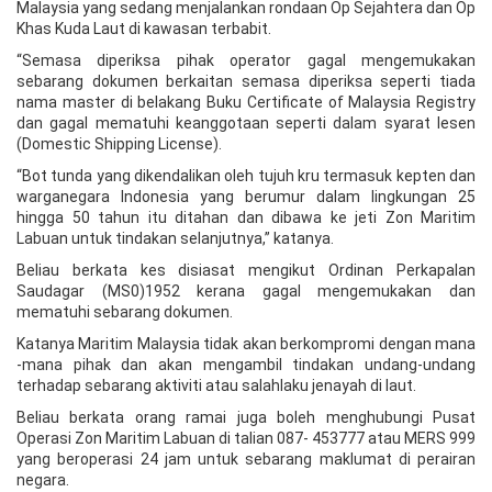
Malaysia yang sedang menjalankan rondaan Op Sejahtera dan Op
Khas Kuda Laut di kawasan terbabit.
“Semasa diperiksa pihak operator gagal mengemukakan
sebarang dokumen berkaitan semasa diperiksa seperti tiada
nama master di belakang Buku Certificate of Malaysia Registry
dan gagal mematuhi keanggotaan seperti dalam syarat lesen
(Domestic Shipping License).
“Bot tunda yang dikendalikan oleh tujuh kru termasuk kepten dan
warganegara Indonesia yang berumur dalam lingkungan 25
hingga 50 tahun itu ditahan dan dibawa ke jeti Zon Maritim
Labuan untuk tindakan selanjutnya,” katanya.
Beliau berkata kes disiasat mengikut Ordinan Perkapalan
Saudagar (MS0)1952 kerana gagal mengemukakan dan
mematuhi sebarang dokumen.
Katanya Maritim Malaysia tidak akan berkompromi dengan mana
-mana pihak dan akan mengambil tindakan undang-undang
terhadap sebarang aktiviti atau salahlaku jenayah di laut.
Beliau berkata orang ramai juga boleh menghubungi Pusat
Operasi Zon Maritim Labuan di talian 087- 453777 atau MERS 999
yang beroperasi 24 jam untuk sebarang maklumat di perairan
negara.