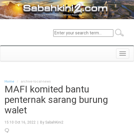
Toggl
navig
Home
archive-local-news
MAFI komited bantu
penternak sarang burung
walet
15:10 Oct 16, 2022 | By SabahKini2