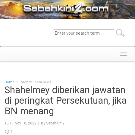
Toggl
navig
Home
archive-local-news
Shahelmey diberikan jawatan
di peringkat Persekutuan, jika
BN menang
15:11 Nov 10, 2022 | By SabahKini2
1