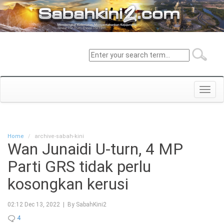
Toggl
navig
Home
archive-sabah-kini
Wan Junaidi U-turn, 4 MP
Parti GRS tidak perlu
kosongkan kerusi
02:12 Dec 13, 2022 | By SabahKini2
4