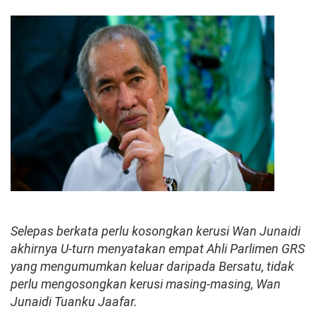
Selepas berkata perlu kosongkan kerusi Wan Junaidi
akhirnya U-turn menyatakan empat Ahli Parlimen GRS
yang mengumumkan keluar daripada Bersatu, tidak
perlu mengosongkan kerusi masing-masing, Wan
Junaidi Tuanku Jaafar.