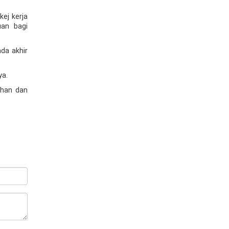
ej kerja
an bagi
da akhir
ya.
ehan dan