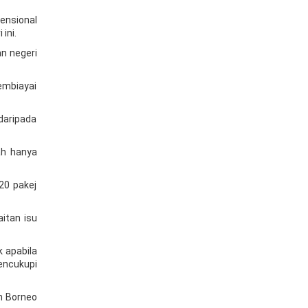
ensional
ini.
n negeri
embiayai
daripada
ah hanya
20 pakej
itan isu
 apabila
encukupi
n Borneo