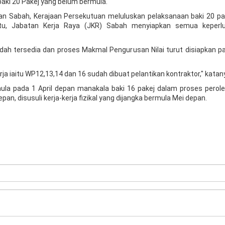
ki 20 Pakej yang belum bermula.
aan Sabah, Kerajaan Persekutuan meluluskan pelaksanaan baki 20 pak
tu, Jabatan Kerja Raya (JKR) Sabah menyiapkan semua keperlu
ah tersedia dan proses Makmal Pengurusan Nilai turut disiapkan pa
a iaitu WP12,13,14 dan 16 sudah dibuat pelantikan kontraktor," katan
ermula pada 1 April depan manakala baki 16 pakej dalam proses perol
n, disusuli kerja-kerja fizikal yang dijangka bermula Mei depan.