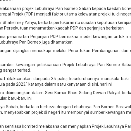
elaksanaan projek Lebuhraya Pan Borneo Sabah kepada kaedah konv
i Projek (PDP) menjadi faktor utama kelewatan projek itu di negeri 
r Shahelmey Yahya, berkata pertukaran itu susulan keputusan kerajaa
n Persekutuan menamatkan kaedah PDP dan perjanjian berkaitan.
kerana penamatan Perjanjian PDP bermakna model kewangan untuk m
 Lebuhraya Pan Borneo juga ditamatkan.
wangan dijangka mencukupi melalui Peruntukan Pembangunan dan 
, sumber kewangan pelaksanaan Projek Lebuhraya Pan Borneo Sab
 sangat terhad.
at dilaksanakan daripada 35 pakej keseluruhannya manakala baki 
 pada 2023," katanya dalam satu kenyataan di sini, hari ini.
ara dibincangkan dalam Sesi Kamar Khas Sidang Dewan Rakyat berka
ar, baru-baru ini.
aya Sabah, berkata ia berbeza dengan Lebuhraya Pan Borneo Sarawak
ukan, menyebabkan projek di negeri itu mempunyai sumber kewangan m
ah sentiasa komited melaksana dan menyiapkan Projek Lebuhraya Pa