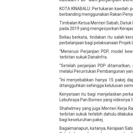
KOTA KINABALU: Pertukaran kaedah p
berbanding menggunakan Rakan Penyampa
Timbalan Ketua Menteri Sabah, Datuk I
pada 2019 yang mengesyorkan Kerajaa
Beliau berkata, tindakan itu salah 
perbelanjaan bagi pelaksanaan Projek
"Menerusi Perjanjian PDP, model ke
terbitan sukuk DanaInfra.
"Setelah perjanjian PDP ditamatkan
melalui Peruntukan Pembangunan yang
"Ini menyebabkan hanya 15 pakej dap
ditangguhkan sehingga kelulusan semula
Kenyataan itu bagi menjelaskan perk
Lebuhraya Pan Borneo yang videonya tul
Shahelmey yang juga Menteri Kerja R
terbitan sukuk terlebih dahulu dilak
bagi keseluruhan pakej.
Bagaimanapun, katanya, Kerajaan Sab