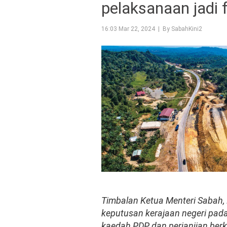
pelaksanaan jadi 
16:03 Mar 22, 2024 | By SabahKini2
Timbalan Ketua Menteri Sabah, 
keputusan kerajaan negeri pa
kaedah PDP dan perjanjian berk