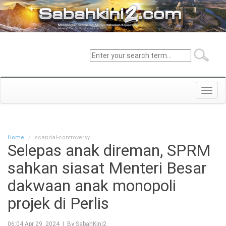
Toggl
navig
Home
scandal-controversy
Selepas anak direman, SPRM
sahkan siasat Menteri Besar
dakwaan anak monopoli
projek di Perlis
06:04 Apr 29, 2024 | By SabahKini2