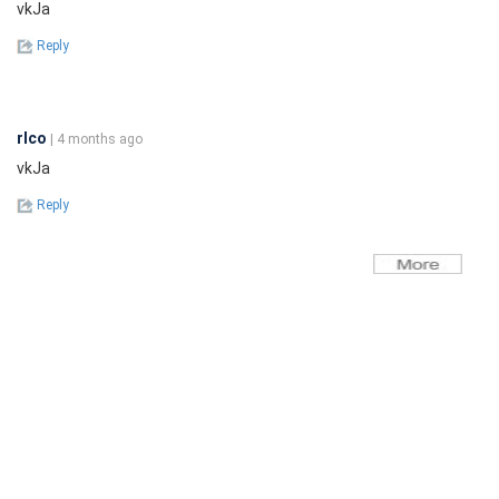
vkJa
Reply
rlco
| 4 months ago
vkJa
Reply