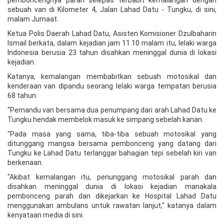
pemboncengnya parah selepas terbabit kemalangan dengan
sebuah van di Kilometer 4, Jalan Lahad Datu - Tungku, di sini,
malam Jumaat.
Ketua Polis Daerah Lahad Datu, Asisten Komisioner Dzulbaharin
Ismail berkata, dalam kejadian jam 11.10 malam itu, lelaki warga
Indonesia berusia 23 tahun disahkan meninggal dunia di lokasi
kejadian.
Katanya, kemalangan membabitkan sebuah motosikal dan
kenderaan van dipandu seorang lelaki warga tempatan berusia
68 tahun.
“Pemandu van bersama dua penumpang dari arah Lahad Datu ke
Tungku hendak membelok masuk ke simpang sebelah kanan.
"Pada masa yang sama, tiba-tiba sebuah motosikal yang
ditunggang mangsa bersama pembonceng yang datang dari
Tungku ke Lahad Datu terlanggar bahagian tepi sebelah kiri van
berkenaan.
"Akibat kemalangan itu, penunggang motosikal parah dan
disahkan meninggal dunia di lokasi kejadian manakala
pembonceng parah dan dikejarkan ke Hospital Lahad Datu
menggunakan ambulans untuk rawatan lanjut," katanya dalam
kenyataan media di sini.