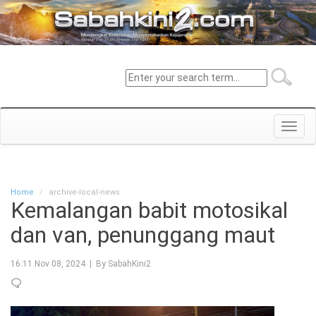
Toggl
navig
Home
archive-local-news
Kemalangan babit motosikal
dan van, penunggang maut
16:11 Nov 08, 2024 | By SabahKini2