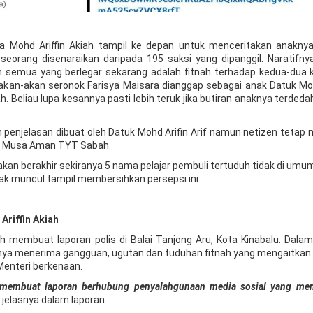
jika Mohd Ariffin Akiah tampil ke depan untuk menceritakan anaknya
seorang disenaraikan daripada 195 saksi yang dipanggil. Naratifn
n semua yang berlegar sekarang adalah fitnah terhadap kedua-dua k
seakan-akan seronok Farisya Maisara dianggap sebagai anak Datuk Moh
h. Beliau lupa kesannya pasti lebih teruk jika butiran anaknya terdeda
 penjelasan dibuat oleh Datuk Mohd Arifin Arif namun netizen tetap
un Musa Aman TYT Sabah.
kan berakhir sekiranya 5 nama pelajar pembuli tertuduh tidak di umu
ak muncul tampil membersihkan persepsi ini.
Ariffin Akiah
h membuat laporan polis di Balai Tanjong Aru, Kota Kinabalu. Dalam
anya menerima gangguan, ugutan dan tuduhan fitnah yang mengaitkan
Menteri berkenaan.
n membuat laporan berhubung penyalahgunaan media sosial yang men
jelasnya dalam laporan.