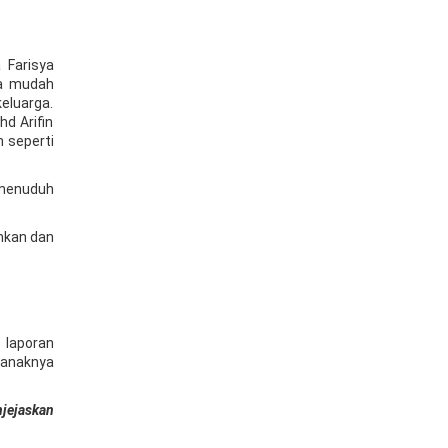
 Farisya
ya mudah
eluarga.
d Arifin
h seperti
 menuduh
mkan dan
 laporan
 anaknya
jejaskan