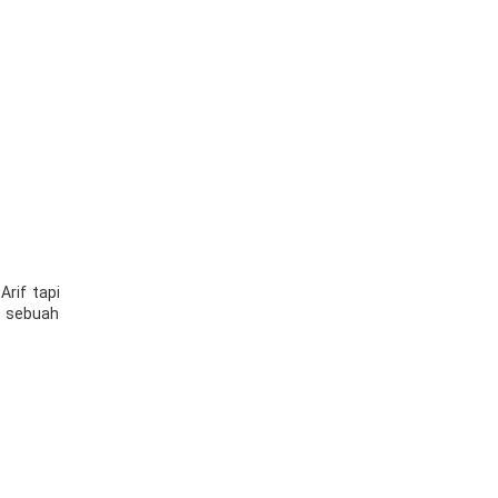
rif tapi
f sebuah