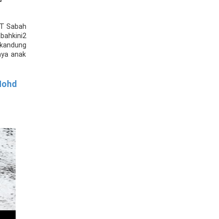
YT Sabah
bahkini2
 kandung
nya anak
Mohd