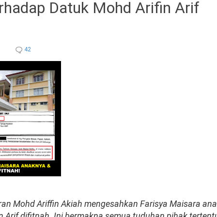
erhadap Datuk Mohd Arifin Arif
42
ran Mohd Ariffin Akiah mengesahkan Farisya Maisara an
 Arif difitnah. Ini bermakna semua tuduhan pihak tertent