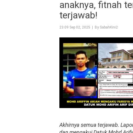
anaknya, fitnah t
terjawab!
23:09 Sep 02, 2025 | By SabahKini2
Akhirnya semua terjawab. Lapo
dan mengakui Datuk Mohd Arifin