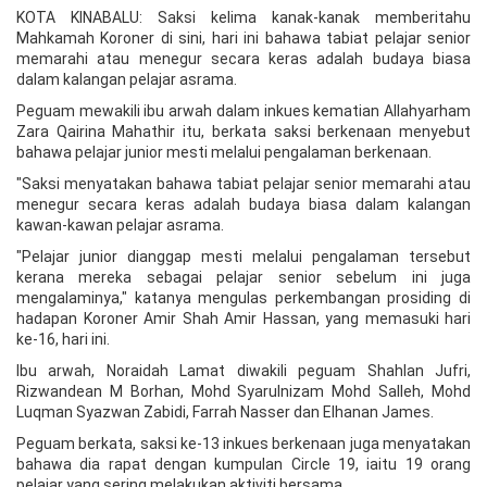
KOTA KINABALU: Saksi kelima kanak-kanak memberitahu
Mahkamah Koroner di sini, hari ini bahawa tabiat pelajar senior
memarahi atau menegur secara keras adalah budaya biasa
dalam kalangan pelajar asrama.
Peguam mewakili ibu arwah dalam inkues kematian Allahyarham
Zara Qairina Mahathir itu, berkata saksi berkenaan menyebut
bahawa pelajar junior mesti melalui pengalaman berkenaan.
"Saksi menyatakan bahawa tabiat pelajar senior memarahi atau
menegur secara keras adalah budaya biasa dalam kalangan
kawan-kawan pelajar asrama.
"Pelajar junior dianggap mesti melalui pengalaman tersebut
kerana mereka sebagai pelajar senior sebelum ini juga
mengalaminya," katanya mengulas perkembangan prosiding di
hadapan Koroner Amir Shah Amir Hassan, yang memasuki hari
ke-16, hari ini.
Ibu arwah, Noraidah Lamat diwakili peguam Shahlan Jufri,
Rizwandean M Borhan, Mohd Syarulnizam Mohd Salleh, Mohd
Luqman Syazwan Zabidi, Farrah Nasser dan Elhanan James.
Peguam berkata, saksi ke-13 inkues berkenaan juga menyatakan
bahawa dia rapat dengan kumpulan Circle 19, iaitu 19 orang
pelajar yang sering melakukan aktiviti bersama.