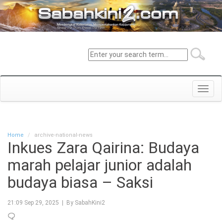
Toggl
navig
Home
archive-national-news
Inkues Zara Qairina: Budaya
marah pelajar junior adalah
budaya biasa – Saksi
21:09 Sep 29, 2025 | By SabahKini2