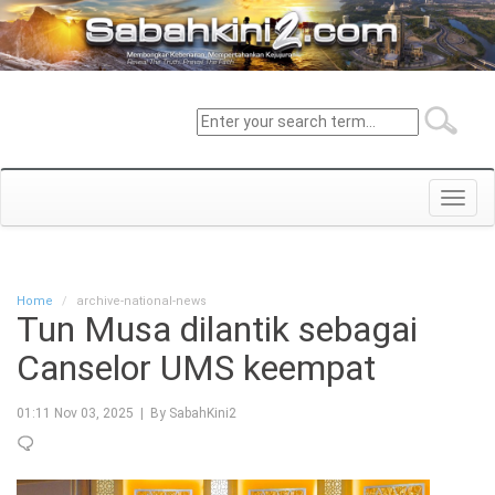
Toggl
navig
Home
archive-national-news
Tun Musa dilantik sebagai
Canselor UMS keempat
01:11 Nov 03, 2025 | By SabahKini2