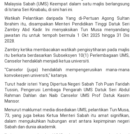
Malaysia Sabah (UMS) Keempat dalam satu majlis berlangsung
di Istana Seri Kinabalu, di sini hari ini.
Watikah Pelantikan daripada Yang di-Pertuan Agong Sultan
Ibrahim itu, disampaikan Menteri Pendidikan Tinggi Datuk Seri
Zambry Abd Kadir. Ini menyaksikan Tun Musa menyandang
jawatan itu untuk tempoh bermula 1 Okt 2025 hingga 31 Dis
2028.
Zambry ketika membacakan watikah pengisytiharan pada majlis
itu berkata berdasarkan Subseksyen 10(1) Perlembagaan UMS,
Canselor hendaklah menjadi ketua universiti.
"Canselor (juga) hendaklah mempengerusikan mana-mana
konvokesyen universiti," katanya.
Turut hadir isteri Yang Dipertua Negeri Sabah Toh Puan Faridah
Tussin, Pengerusi Lembaga Pengarah UMS Datuk Seri Abdul
Rahman Dahlan dan Naib Canselor UMS Prof Datuk Kasim
Mansor.
Menurut maklumat media disediakan UMS, pelantikan Tun Musa,
73, yang juga bekas Ketua Menteri Sabah itu amat signifikan,
dalam mengukuhkan hubungan erat antara kepimpinan negeri
Sabah dan dunia akademik.