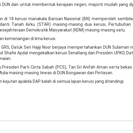
DUN dan untuk membentuk kerajaan negeri, majoriti mudah yang di
n di 18 kerusi manakala Barisan Nasional (BN) memperoleh sembilan
dariti Tanah Airku (STAR) masing-masing dua kerusi, Pertubuhan 
 Kesejahteraan Demokratik Masyarakat (KDM) masing-masing satu.
n kemenangan di lima kerusi.
 GRS, Datuk Seri Hajiji Noor berjaya mempertahankan DUN Sulaman 
ohd Shafie Apdal mengekalkan kerusi Senallang dan Presiden UPKO, Da
aian.
itu Presiden Parti Cinta Sabah (PCS), Tan Sri Anifah Aman serta beka
 Mulia masing-masing tewas di DUN Bongawan dan Pintasan.
kejutan apabila DAP kalah di semua lapan kerusi yang ditandingi.