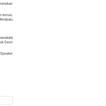
perlukan
 kerusi,
Kinabalu
manakala
tuk Ewon
s Speaker