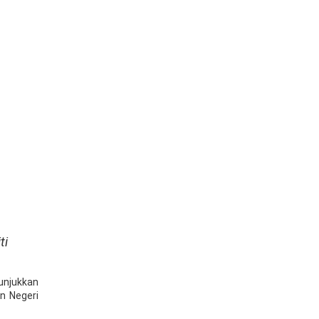
ti
unjukkan
n Negeri