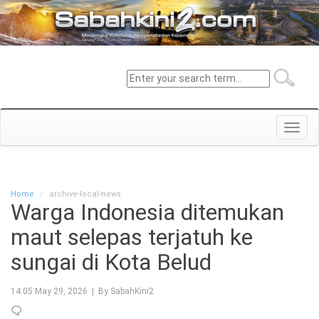
Toggl
navig
Home
archive-local-news
Warga Indonesia ditemukan
maut selepas terjatuh ke
sungai di Kota Belud
14:05 May 29, 2026 | By SabahKini2