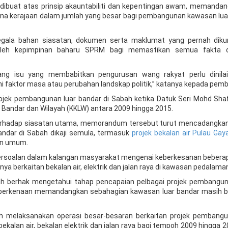
 dibuat atas prinsip akauntabiliti dan kepentingan awam, memandan
ana kerajaan dalam jumlah yang besar bagi pembangunan kawasan lua
segala bahan siasatan, dokumen serta maklumat yang pernah dik
 oleh kepimpinan baharu SPRM bagi memastikan semua fakta di
ng isu yang membabitkan pengurusan wang rakyat perlu dinila
hi faktor masa atau perubahan landskap politik,” katanya kepada pemb
projek pembangunan luar bandar di Sabah ketika Datuk Seri Mohd Shaf
Bandar dan Wilayah (KKLW) antara 2009 hingga 2015.
terhadap siasatan utama, memorandum tersebut turut mencadangka
ndar di Sabah dikaji semula, termasuk
projek bekalan air Pulau Gay
an umum.
persoalan dalam kalangan masyarakat mengenai keberkesanan beberap
snya berkaitan bekalan air, elektrik dan jalan raya di kawasan pedalama
bah berhak mengetahui tahap pencapaian pelbagai projek pembangu
berkenaan memandangkan sebahagian kawasan luar bandar masih 
 melaksanakan operasi besar-besaran berkaitan projek pembangu
kalan air, bekalan elektrik dan jalan raya bagi tempoh 2009 hingga 20