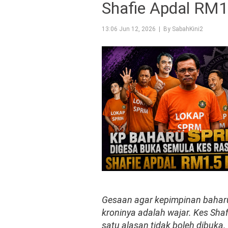
Shafie Apdal RM1.
13:06 Jun 12, 2026 | By SabahKini2
Gesaan agar kepimpinan baharu
kroninya adalah wajar. Kes Sh
satu alasan tidak boleh dibuka.