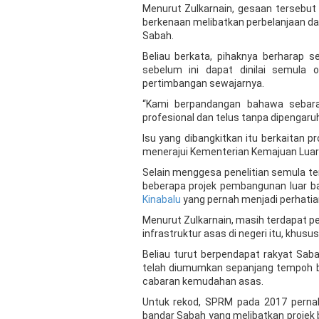
Menurut Zulkarnain, gesaan tersebut
berkenaan melibatkan perbelanjaan d
Sabah.
Beliau berkata, pihaknya berharap 
sebelum ini dapat dinilai semula
pertimbangan sewajarnya.
“Kami berpandangan bahawa sebara
profesional dan telus tanpa dipengaru
Isu yang dibangkitkan itu berkaitan 
menerajui Kementerian Kemajuan Luar 
Selain menggesa penelitian semula 
beberapa projek pembangunan luar ba
Kinabalu
yang pernah menjadi perhati
Menurut Zulkarnain, masih terdapat 
infrastruktur asas di negeri itu, khusu
Beliau turut berpendapat rakyat Sa
telah diumumkan sepanjang tempoh 
cabaran kemudahan asas.
Untuk rekod, SPRM pada 2017 pernah
bandar Sabah yang melibatkan projek be