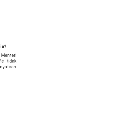
ie?
 Menteri
ie tidak
enyataan