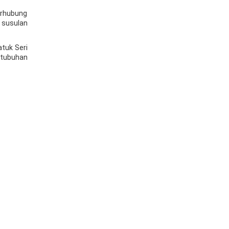
erhubung
 susulan
tuk Seri
rtubuhan