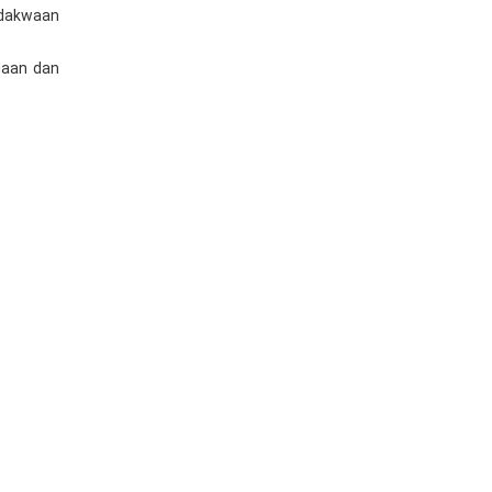
 dakwaan
gaan dan