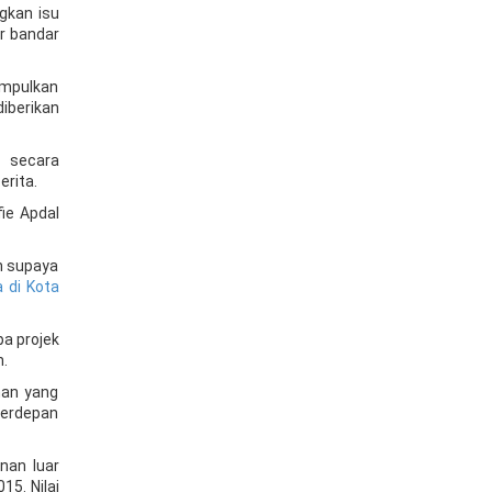
gkan isu
r bandar
umpulkan
berikan
i secara
erita.
ie Apdal
n supaya
a di Kota
a projek
n.
nan yang
berdepan
nan luar
15. Nilai