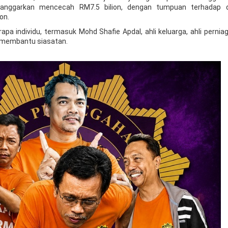
 dianggarkan mencecah RM7.5 bilion, dengan tumpuan terhadap
on.
pa individu, termasuk Mohd Shafie Apdal, ahli keluarga, ahli pernia
i membantu siasatan.