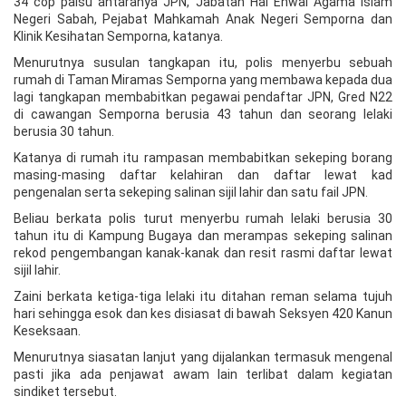
34 cop palsu antaranya JPN, Jabatan Hal Ehwal Agama Islam
Negeri Sabah, Pejabat Mahkamah Anak Negeri Semporna dan
Klinik Kesihatan Semporna, katanya.
Menurutnya susulan tangkapan itu, polis menyerbu sebuah
rumah di Taman Miramas Semporna yang membawa kepada dua
lagi tangkapan membabitkan pegawai pendaftar JPN, Gred N22
di cawangan Semporna berusia 43 tahun dan seorang lelaki
berusia 30 tahun.
Katanya di rumah itu rampasan membabitkan sekeping borang
masing-masing daftar kelahiran dan daftar lewat kad
pengenalan serta sekeping salinan sijil lahir dan satu fail JPN.
Beliau berkata polis turut menyerbu rumah lelaki berusia 30
tahun itu di Kampung Bugaya dan merampas sekeping salinan
rekod pengembangan kanak-kanak dan resit rasmi daftar lewat
sijil lahir.
Zaini berkata ketiga-tiga lelaki itu ditahan reman selama tujuh
hari sehingga esok dan kes disiasat di bawah Seksyen 420 Kanun
Keseksaan.
Menurutnya siasatan lanjut yang dijalankan termasuk mengenal
pasti jika ada penjawat awam lain terlibat dalam kegiatan
sindiket tersebut.