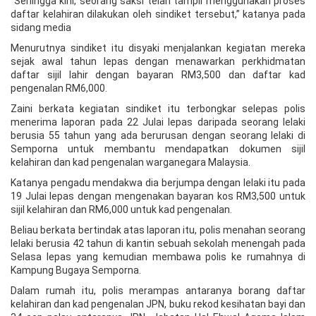
“Sehingga kini, seorang saksi telah tampil menggunakan proses
daftar kelahiran dilakukan oleh sindiket tersebut,” katanya pada
sidang media
Menurutnya sindiket itu disyaki menjalankan kegiatan mereka
sejak awal tahun lepas dengan menawarkan perkhidmatan
daftar sijil lahir dengan bayaran RM3,500 dan daftar kad
pengenalan RM6,000.
Zaini berkata kegiatan sindiket itu terbongkar selepas polis
menerima laporan pada 22 Julai lepas daripada seorang lelaki
berusia 55 tahun yang ada berurusan dengan seorang lelaki di
Semporna untuk membantu mendapatkan dokumen sijil
kelahiran dan kad pengenalan warganegara Malaysia.
Katanya pengadu mendakwa dia berjumpa dengan lelaki itu pada
19 Julai lepas dengan mengenakan bayaran kos RM3,500 untuk
sijil kelahiran dan RM6,000 untuk kad pengenalan.
Beliau berkata bertindak atas laporan itu, polis menahan seorang
lelaki berusia 42 tahun di kantin sebuah sekolah menengah pada
Selasa lepas yang kemudian membawa polis ke rumahnya di
Kampung Bugaya Semporna.
Dalam rumah itu, polis merampas antaranya borang daftar
kelahiran dan kad pengenalan JPN, buku rekod kesihatan bayi dan