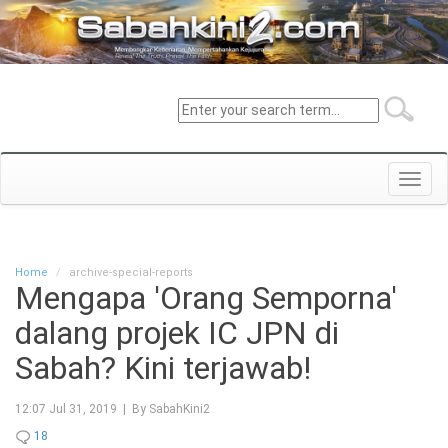
Toggl
navig
Home
archive-special-reports
Mengapa 'Orang Semporna'
dalang projek IC JPN di
Sabah? Kini terjawab!
12:07 Jul 31, 2019 | By SabahKini2
18