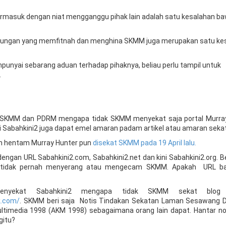
ermasuk dengan niat mengganggu pihak lain adalah satu kesalahan b
andungan yang memfitnah dan menghina SKMM juga merupakan satu kes
punyai sebarang aduan terhadap pihaknya, beliau perlu tampil untuk
.
a SKMM dan PDRM mengapa tidak SKMM menyekat saja portal Murra
rti Sabahkini2 juga dapat emel amaran padam artikel atau amaran seka
ah hentam Murray Hunter pun
disekat SKMM pada 19 April lalu.
engan URL Sabahkini2.com, Sabahkini2.net dan kini Sabahkini2.org. 
pun tidak pernah menyerang atau mengecam SKMM. Apakah URL ba
yekat Sabahkini2 mengapa tidak SKMM sekat blog 
k.com/
. SKMM beri saja Notis Tindakan Sekatan Laman Sesawang 
timedia 1998 (AKM 1998) sebagaimana orang lain dapat. Hantar no
gitu?