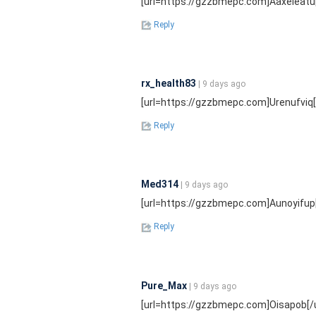
[url=https://gzzbmepc.com]Aaxeleatu[/
Reply
rx_health83
| 9 days ago
[url=https://gzzbmepc.com]Urenufviq[/
Reply
Med314
| 9 days ago
[url=https://gzzbmepc.com]Aunoyifup[/
Reply
Pure_Max
| 9 days ago
[url=https://gzzbmepc.com]Oisapob[/ur