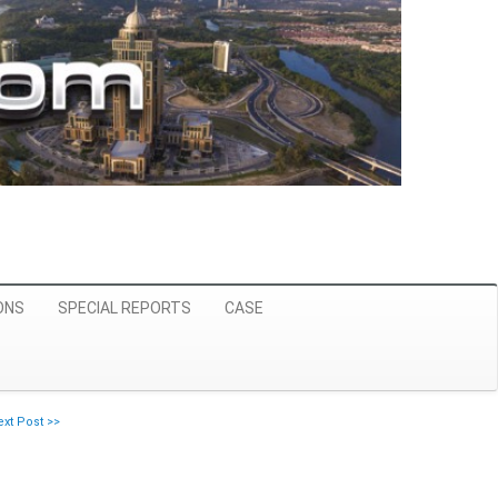
ONS
SPECIAL REPORTS
CASE
xt Post >>