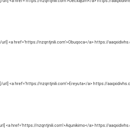
url] <a href='https://nzqntjnili.com'>Uecxajum</a> https://aaqxidiv
url] <a href='https://nzqntjnili.com'>Obuqoca</a> https://aaqxidivhs
url] <a href='https://nzqntjnili.com'>Ereyuta</a> https://aaqxidivhs
l] <a href='https://nzqntjnili.com'>Aqunikimo</a> https://aaqxidivhs