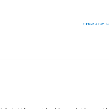
<< Previous Post
|
Ne