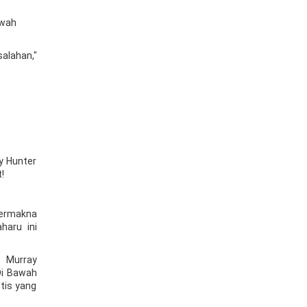
awah
alahan,"
y Hunter
t!
Bermakna
haru ini
Murray
Di Bawah
tis yang