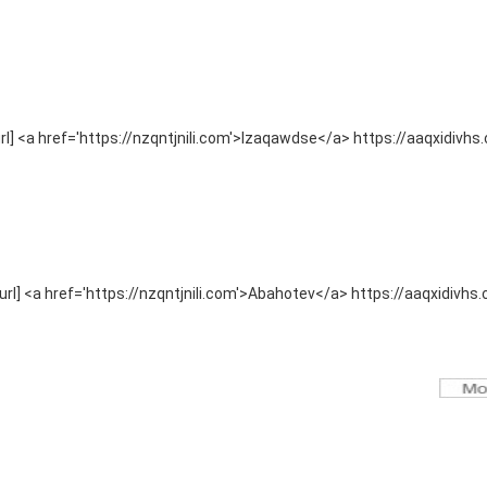
] <a href='https://nzqntjnili.com'>Izaqawdse</a> https://aaqxidivhs
rl] <a href='https://nzqntjnili.com'>Abahotev</a> https://aaqxidivhs