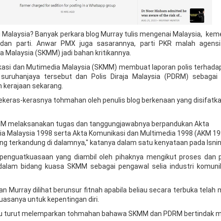
Malaysia? Banyak perkara blog Murray tulis mengenai Malaysia, keme
 dan parti. Anwar PMX juga sasarannya, parti PKR malah agensi
 Malaysia (SKMM) jadi bahan kritikannya.
ikasi dan Mutimedia Malaysia (SKMM) membuat laporan polis terhadap
uruhanjaya tersebut dan Polis Diraja Malaysia (PDRM) sebagai i
n kerajaan sekarang.
keras-kerasnya tohmahan oleh penulis blog berkenaan yang disifatk
MM melaksanakan tugas dan tanggungjawabnya berpandukan Akta
a Malaysia 1998 serta Akta Komunikasi dan Multimedia 1998 (AKM 19
g terkandung di dalamnya," katanya dalam satu kenyataan pada Isnin
penguatkuasaan yang diambil oleh pihaknya mengikut proses dan 
alam bidang kuasa SKMM sebagai pengawal selia industri komuni
 Murray dilihat berunsur fitnah apabila beliau secara terbuka telah
asanya untuk kepentingan diri.
tu turut melemparkan tohmahan bahawa SKMM dan PDRM bertindak 