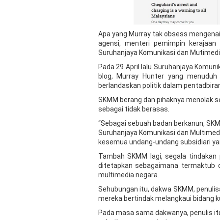
Apa yang Murray tak obsess mengenai 
agensi, menteri pemimpin kerajaan
Suruhanjaya Komunikasi dan Mutimedia
Pada 29 April lalu Suruhanjaya Komun
blog, Murray Hunter yang menuduh s
berlandaskan politik dalam pentadbira
SKMM berang dan pihaknya menolak se
sebagai tidak berasas.
“Sebagai sebuah badan berkanun, SK
Suruhanjaya Komunikasi dan Multimedi
kesemua undang-undang subsidiari yan
Tambah SKMM lagi, segala tindakan 
ditetapkan sebagaimana termaktub d
multimedia negara.
Sehubungan itu, dakwa SKMM, penulisan
mereka bertindak melangkaui bidang ku
Pada masa sama dakwanya, penulis i