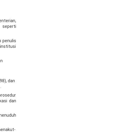
nterian,
 seperti
 penulis
nstitusi
an
98), dan
.
prosedur
kasi dan
 menuduh
menakut-