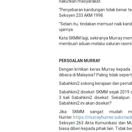
nakutkan masyarakat.
“Penyebaran kandungan tidak benar t
Seksyen 233 AKM 1998.
“Selain itu, tindakan memuat naik k
ujarnya.
Kata SKMM lagi, sekiranya Murray mem
membuat aduan melalui saluran rasmi
PERSOALAN MURRAY
Dengan kritikan keras Murray kepad
dibaca di Malaysia? Paling tidak sepe
Sabahkini2 sokong kerajaan dan pern
Sabahkini2 disekat SKMM sejak 2019 d
3 kali Sabahkini2 disekat. Sekali
Sabahkini2 ini akan disekat?
Jika SKMM sangat mudah men
Hunter
https://murrayhunter.substac
Seksyen 263 Akta Komunikasi dan Mul
biasa diberi kepada pihak lain. Tidak be