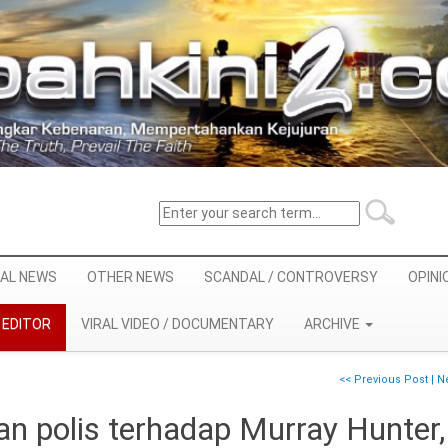
AL NEWS
OTHER NEWS
SCANDAL / CONTROVERSY
OPINI
EDITOR
VIRAL VIDEO / DOCUMENTARY
ARCHIVE
<< Previous Post
|
Ne
n polis terhadap Murray Hunter,