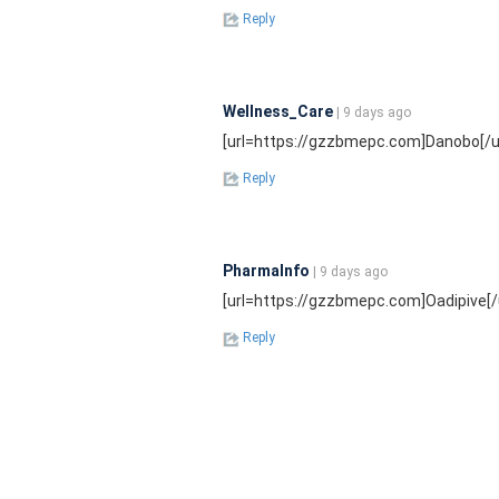
Reply
Wellness_Care
| 9 days ago
[url=https://gzzbmepc.com]Danobo[/url
Reply
PharmaInfo
| 9 days ago
[url=https://gzzbmepc.com]Oadipive[/u
Reply