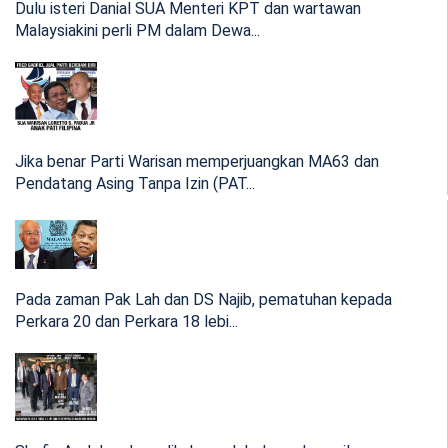
Dulu isteri Danial SUA Menteri KPT dan wartawan
Malaysiakini perli PM dalam Dewa...
Blogger, Papagomo atau Wan Muhammad Azri Wan Deris
wajar digelar ‘pemf...
06:11 Nov 22, 2023
Gesaan SAPP dikecam PH-DAP, PGRS, PN dan BN
bukti Yong Teck Lee orang tua yang tidak relevan
Jika benar Parti Warisan memperjuangkan MA63 dan
lagi
Pendatang Asing Tanpa Izin (PAT...
Yong Teck Lee gagal di Batu Sapi 2010, gagal lagi PRU-14
2018 di Kota...
Pada zaman Pak Lah dan DS Najib, pematuhan kepada
11:08 Aug 16, 2023
Perkara 20 dan Perkara 18 lebi...
MDEC buka 3 geran utama: Realiti atau rancangan
monopoli kartel?