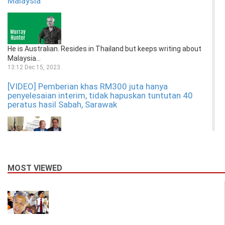
Malaysia
He is Australian. Resides in Thailand but keeps writing about
Malaysia...
13:12 Dec 15, 2023
[VIDEO] Pemberian khas RM300 juta hanya
penyelesaian interim, tidak hapuskan tuntutan 40
peratus hasil Sabah, Sarawak
Mengapa MP dan pemimpin Sabah bising pemberian khas
MOST VIEWED
RM300 juta? PM Anw...
10:12 Dec 03, 2023
Kerap sebar cerita palsu, disaman, bekas banduan
Papagomo digelar ‘pemfitnah bersiri’