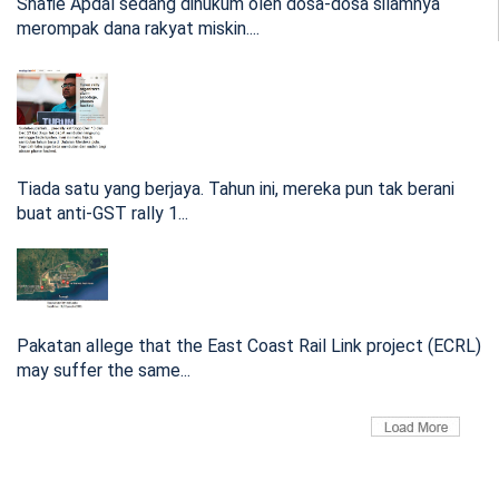
Shafie Apdal sedang dihukum oleh dosa-dosa silamnya
Apakah geran yang dibuka MDEC kali ini realiti terbuka
merompak dana rakyat miskin....
kepada pihak ya...
21:05 May 03, 2023
Siasatan Hakim: Bekas Ketua Hakim tibai Ketua
Hakim Negara, Mahkamah Persekutuan
Tiada satu yang berjaya. Tahun ini, mereka pun tak berani
buat anti-GST rally 1...
Siasatan kepada Hakim perlu kebenaran Ketua Hakim.
Bagaimana alasan s...
22:03 Mar 03, 2023
[VIDEO] 5 Adun UMNO keluar parti, silap Bung
bersekongkol Shafie salah langkah guling Hajiji
Pakatan allege that the East Coast Rail Link project (ECRL)
may suffer the same...
Mengapa Bung marah Adun lompat? Bukankah sebelum ini
Salleh, James, Dr...
14:02 Feb 26, 2023