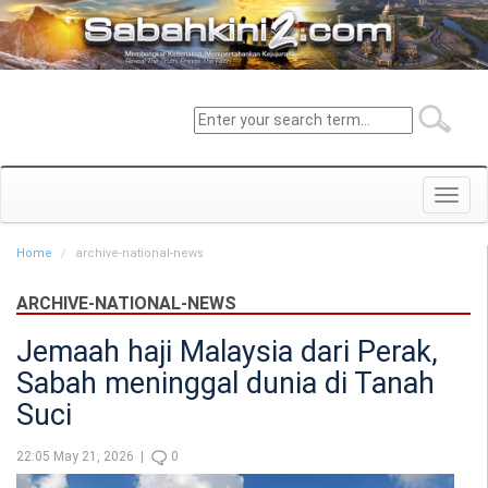
Toggl
navig
Home
archive-national-news
ARCHIVE-NATIONAL-NEWS
Jemaah haji Malaysia dari Perak,
Sabah meninggal dunia di Tanah
Suci
22:05 May 21, 2026 |
0