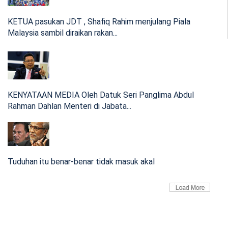
KETUA pasukan JDT , Shafiq Rahim menjulang Piala
Malaysia sambil diraikan rakan...
Perdana Menteri dijangka melawat PPS Sekolah
Kebangsaan (SK) Gas pada...
16:04 Apr 22, 2026
Nahas helikopter di Kalimantan Barat, seorang
warga Malaysia antara mangsa
KENYATAAN MEDIA Oleh Datuk Seri Panglima Abdul
Rahman Dahlan Menteri di Jabata...
Helikopter dengan nombor pendaftaran PK-CFX itu
dilaporkan terhempas d...
Tuduhan itu benar-benar tidak masuk akal
18:04 Apr 17, 2026
NRES: Keluasan sebenar Pulau Sebatik libatkan 123
hektar sahaja