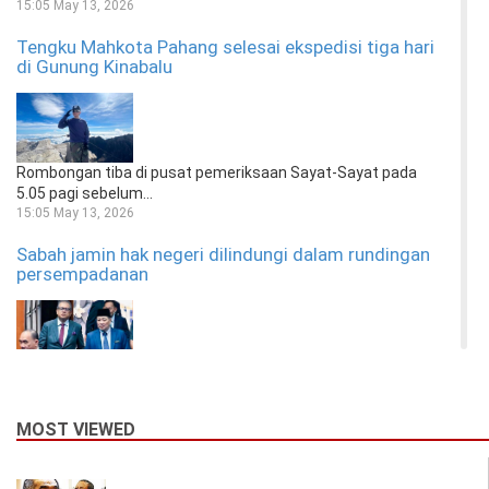
15:05 May 13, 2026
Tengku Mahkota Pahang selesai ekspedisi tiga hari
di Gunung Kinabalu
Rombongan tiba di pusat pemeriksaan Sayat-Sayat pada
5.05 pagi sebelum...
15:05 May 13, 2026
Sabah jamin hak negeri dilindungi dalam rundingan
persempadanan
Pembantu Menteri kepada Ketua Menteri, Datuk Joniston
MOST VIEWED
Bangkuai berkata...
17:04 Apr 30, 2026