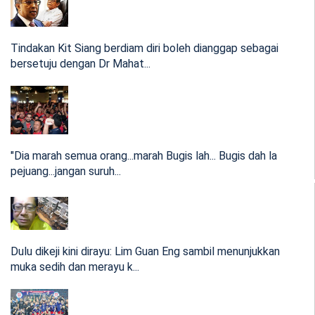
Sabah gesa Persekutuan bayar interim RM3.02
bilion hasil cukai 2025
Tindakan Kit Siang berdiam diri boleh dianggap sebagai
bersetuju dengan Dr Mahat...
Menurut beliau, kerajaan negeri berpendirian bahawa
sebahagian hasil c...
17:04 Apr 28, 2026
"Dia marah semua orang...marah Bugis lah... Bugis dah la
Agong berkenan hulur bantuan peribadi kepada
pejuang...jangan suruh...
mangsa kebakaran besar Sabah
Menerusi hantaran di Facebook rasmi Sultan Ibrahim Sultan
Dulu dikeji kini dirayu: Lim Guan Eng sambil menunjukkan
Iskandar, Se...
muka sedih dan merayu k...
16:04 Apr 22, 2026
PM Anwar tinjau kebakaran besar jejas ribuan
penduduk di Sandakan